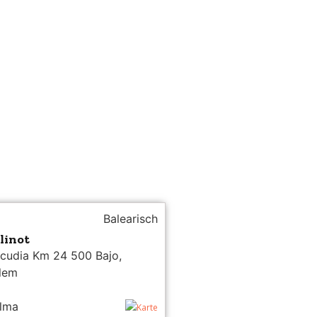
Balearisch
linot
lcudia Km 24 500 Bajo,
lem
alma
Karte