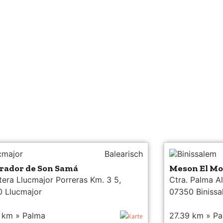
cmajor
Balearisch
Binissalem
irador de Son Samá
Meson El Mo
tera Llucmajor Porreras Km. 3 5,
Ctra. Palma A
 Llucmajor
07350 Binissa
 km » Palma
27.39 km » P
Karte