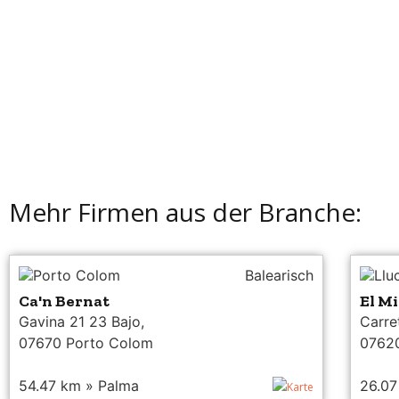
Randemar
Pg. es Través 16 Bajo, 07108 Port de Sóller
Mehr Firmen aus der Branche:
Porto Colom
Balearisch
Llu
Ca'n Bernat
El M
Gavina 21 23 Bajo,
Carre
07670 Porto Colom
07620
54.47 km » Palma
26.07
Karte