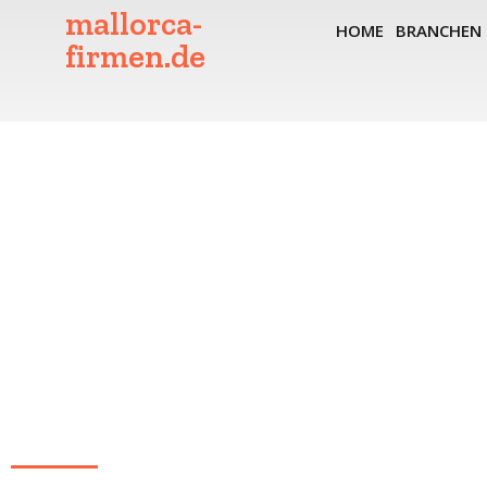
mallorca-
HOME
BRANCHEN
firmen.de
Home
Branchen
Restaurants
Balearisch
»
»
»
Port de Sóller
»
Balearisch