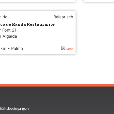
aida
Balearisch
eco de Randa Restaurante
 Font 21 .,
 Algaida
 km » Palma
Karte
schäftsbedingungen