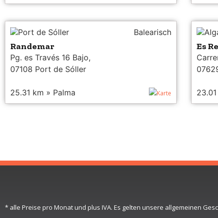
Port de Sóller
Balearisch
Alg
Randemar
Es R
Pg. es Través 16 Bajo,
Carrer
07108 Port de Sóller
07629
25.31 km » Palma
23.01
Karte
* alle Preise pro Monat und plus IVA. Es gelten unsere allgemeinen Ge