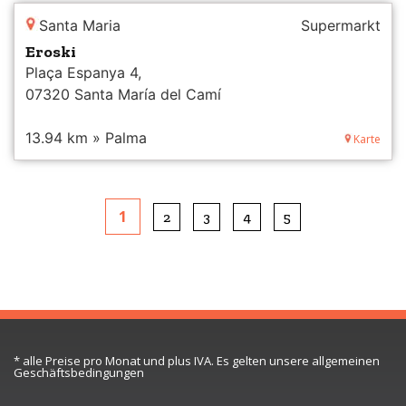
Santa Maria
Supermarkt
Eroski
Plaça Espanya 4,
07320 Santa María del Camí
13.94 km » Palma
Karte
1
2
3
4
5
* alle Preise pro Monat und plus IVA. Es gelten unsere allgemeinen
Geschäftsbedingungen