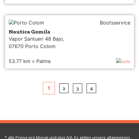
Porto Colom
Bootsservice
Nautica Gomila
Vapor Santueri 48 Bajo,
07670 Porto Colom
53.77 km » Palma
Karte
1
2
3
4
* alle Preise pro Monat und plus IVA. Es gelten unsere allgemeinen