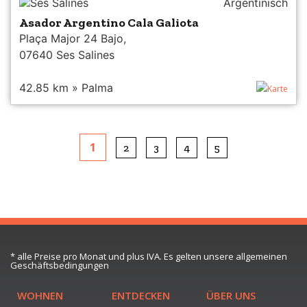
Ses Salines
Argentinisch
Asador Argentino Cala Galiota
Plaça Major 24 Bajo,
07640 Ses Salines
42.85 km » Palma
Karte
1
2
3
4
5
* alle Preise pro Monat und plus IVA. Es gelten unsere allgemeinen
Geschäftsbedingungen
WOHNEN
ENTDECKEN
ÜBER UNS