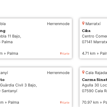
bla
Herrenmode
Marratxí
ing
C&a
bla 11 Bajo,
Centro Comer
 Palma
Autopista Pm 
07141 Marratx
km » Palma
4.71 km » Pa
Karte
tanyí
Herrenmode
Cala Rajada
eto
Carma Sinat
Guàrdia Civil 3 Bajo,
Agulla 30 Loc
 Santanyí
07590 Cala R
 km » Palma
70.97 km » P
Karte