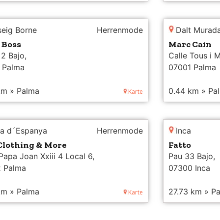
seig Borne
Herrenmode
Dalt Murad
 Boss
Marc Cain
2 Bajo,
Calle Tous i 
 Palma
07001 Palma
km » Palma
0.44 km » Pa
Karte
ça d´Espanya
Herrenmode
Inca
Clothing & More
Fatto
Papa Joan Xxiii 4 Local 6,
Pau 33 Bajo,
 Palma
07300 Inca
km » Palma
27.73 km » P
Karte