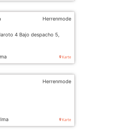
a
Herrenmode
Maroto 4 Bajo despacho 5,
lma
Karte
Herrenmode
alma
Karte