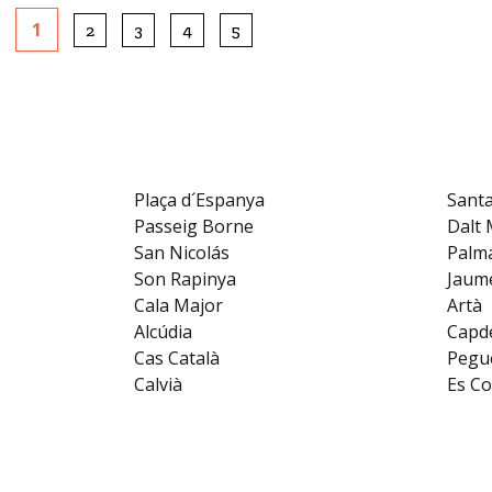
1
2
3
4
5
Plaça d´Espanya
Santa
Passeig Borne
Dalt
San Nicolás
Palm
Son Rapinya
Jaume
Cala Major
Artà
Alcúdia
Capd
Cas Català
Pegu
Calvià
Es Co