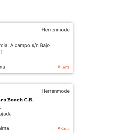
Herrenmode
cial Alcampo s/n Bajo
27 3,
í
lma
Karte
Herrenmode
ra Beach C.B.
,
ajada
alma
Karte