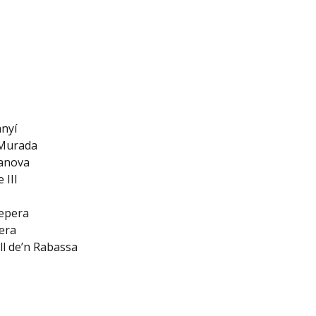
nyí
 Murada
anova
 III
epera
era
ll de’n Rabassa