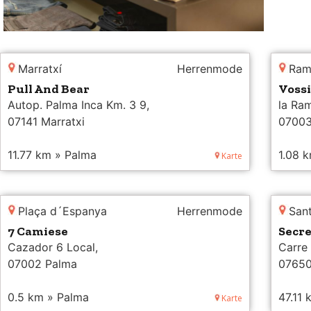
Marratxí
Herrenmode
Ram
Pull And Bear
Voss
Autop. Palma Inca Km. 3 9,
la Ram
07141 Marratxi
07003
11.77 km » Palma
1.08 
Karte
Plaça d´Espanya
Herrenmode
San
7 Camiese
Secr
Cazador 6 Local,
Carre 
07002 Palma
07650
0.5 km » Palma
47.11
Karte