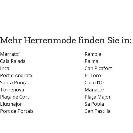
Mehr Herrenmode finden Sie in:
Marratxí
Rambla
Cala Rajada
Palma
Inca
Can Picafort
Port d'Andratx
El Toro
Santa Ponça
Cala d’Or
Torrenova
Manacor
Plaça de Cort
Plaça Major
Llucmajor
Sa Pobla
Port de Portals
Can Pastilla