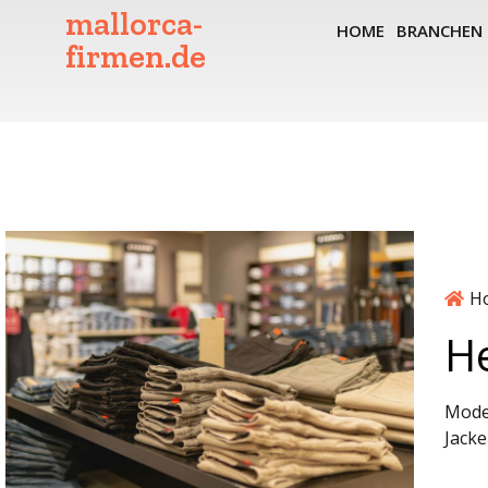
mallorca-
HOME
BRANCHEN
firmen.de
H
H
Mode
Jacke