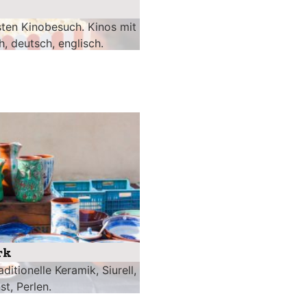
sten Kinobesuch. Kinos mit
h, deutsch, englisch.
rk
itionelle Keramik, Siurell,
st, Perlen.