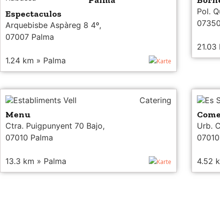
Palma
Borne
Pol. Q
Espectaculos
07350
Arquebisbe Aspàreg 8 4º,
07007 Palma
21.03
1.24 km » Palma
Karte
Establiments Vell
Catering
Es S
Menu
Come
Ctra. Puigpunyent 70 Bajo,
Urb. C
07010 Palma
07010
13.3 km » Palma
4.52 
Karte