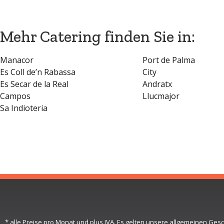
Mehr Catering finden Sie in:
Manacor
Port de Palma
Es Coll de’n Rabassa
City
Es Secar de la Real
Andratx
Campos
Llucmajor
Sa Indioteria
* alle Preise pro Monat und plus IVA. Es gelten unsere allgemeinen Ge