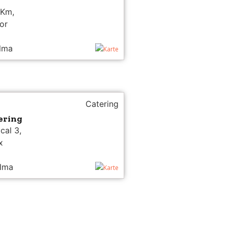
 Km,
or
alma
Karte
Catering
ering
cal 3,
x
alma
Karte