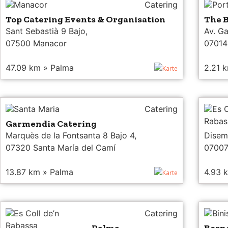
Manacor
Catering
Por
Top Catering Events & Organisation
The 
Sant Sebastià 9 Bajo,
Av. Ga
07500 Manacor
07014
47.09 km » Palma
2.21 
Karte
Santa Maria
Catering
Es C
Rabas
Garmendia Catering
Marquès de la Fontsanta 8 Bajo 4,
Disem
07320 Santa María del Camí
07007
13.87 km » Palma
4.93 
Karte
Es Coll de’n
Catering
Bin
Rabassa