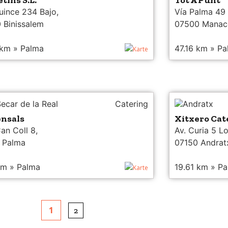
tins S.L.
Tot A Punt
uince 234 Bajo,
Vía Palma 49
 Binissalem
07500 Manac
 km » Palma
47.16 km » P
Karte
ecar de la Real
Catering
Andratx
nsals
Xitxero Cat
an Coll 8,
Av. Curia 5 Lo
 Palma
07150 Andrat
km » Palma
19.61 km » P
Karte
1
2