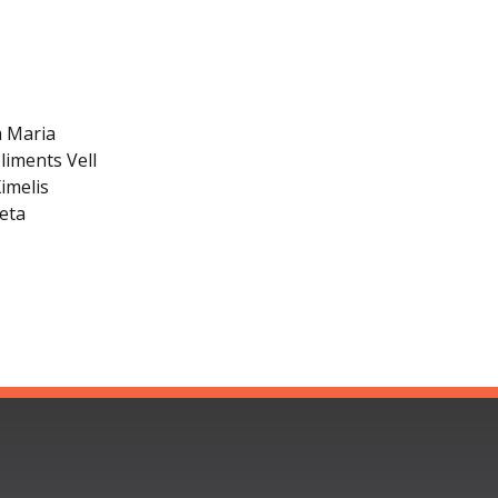
a Maria
liments Vell
imelis
leta