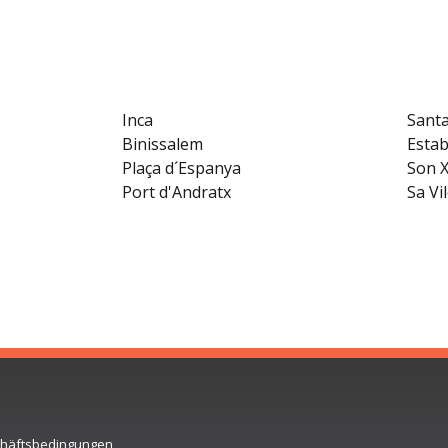
Inca
Sant
Binissalem
Estab
Plaça d´Espanya
Son X
Port d'Andratx
Sa Vi
schäftsbedingungen