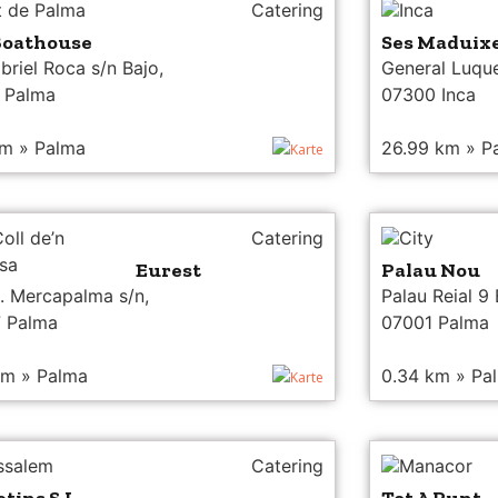
t de Palma
Catering
Inca
Boathouse
Ses Maduix
briel Roca s/n Bajo,
General Luque
 Palma
07300 Inca
km » Palma
26.99 km » P
Karte
oll de’n
Catering
City
sa
Eurest
Palau Nou
. Mercapalma s/n,
Palau Reial 9 
 Palma
07001 Palma
km » Palma
0.34 km » Pa
Karte
issalem
Catering
Manacor