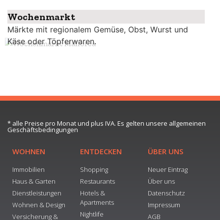
Wochenmarkt
Märkte mit regionalem Gemüse, Obst, Wurst und
Käse oder Töpferwaren.
* alle Preise pro Monat und plus IVA. Es gelten unsere allgemeinen
Geschäftsbedingungen
WOHNEN
ENTDECKEN
ÜBER UNS
Immobilien
Shopping
Neuer Eintrag
Haus & Garten
Restaurants
Über uns
Dienstleistungen
Hotels &
Datenschutz
Apartments
Wohnen & Design
Impressum
Nightlife
Versicherung &
AGB