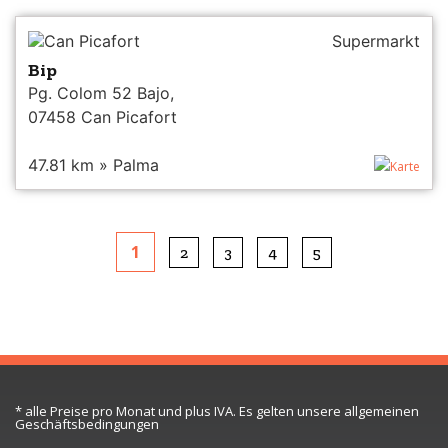
Can Picafort
Supermarkt
Bip
Pg. Colom 52 Bajo,
07458 Can Picafort
47.81 km » Palma
Karte
1
2
3
4
5
* alle Preise pro Monat und plus IVA. Es gelten unsere allgemeinen
Geschäftsbedingungen