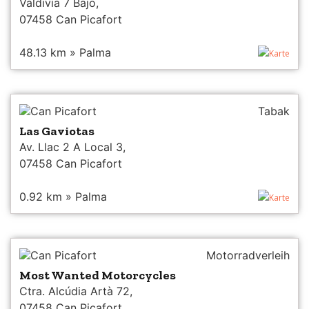
Valdivia 7 Bajo,
07458 Can Picafort
48.13 km » Palma
Karte
Can Picafort
Tabak
Las Gaviotas
Av. Llac 2 A Local 3,
07458 Can Picafort
0.92 km » Palma
Karte
Can Picafort
Motorradverleih
Most Wanted Motorcycles
Ctra. Alcúdia Artà 72,
07458 Can Picafort